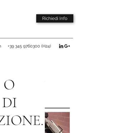
Richiedi Info
m
+39 345 9760300 (H24)
Featured
 O
Posts
 DI
ZIONE,