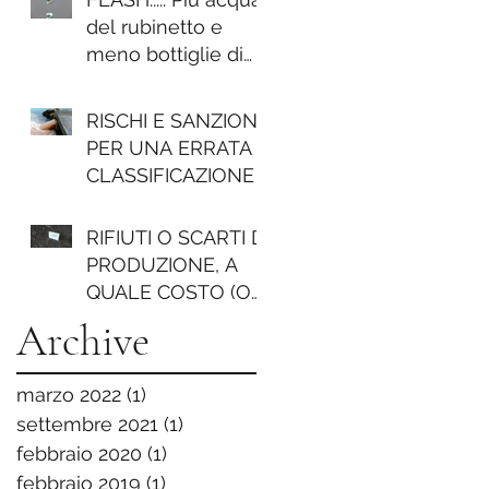
FORMATO
del rubinetto e
DIGITALE - COSA
meno bottiglie di
POSSO
plastica......
RISCHI E SANZIONI
PER UNA ERRATA
CLASSIFICAZIONE
RIFIUTI O SCARTI DI
PRODUZIONE, A
QUALE COSTO (O
QUALE RICAVO...)?
Archive
marzo 2022
(1)
1 post
settembre 2021
(1)
1 post
febbraio 2020
(1)
1 post
febbraio 2019
(1)
1 post