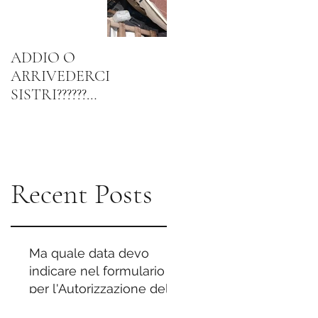
LE
onfusione in merito
uando uno scarto di
(O
 rifiuto (e quindi
ADDIO O
FLASH..... Più acqua del
ARRIVEDERCI
rubinetto e meno
SISTRI??????
bottiglie di plastica......
FORMULARIO
..)?
"ELETTRONICO" IN
FORMATO DIGITALE -
COSA POSSO
Recent Posts
Ma quale data devo
indicare nel formulario
per l'Autorizzazione del
trasportatore?