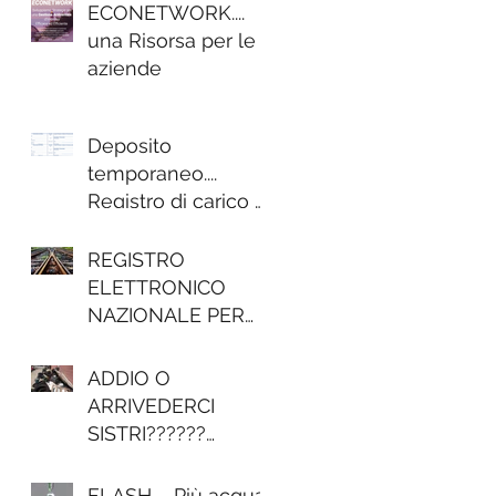
ECONETWORK....
una Risorsa per le
aziende
Deposito
temporaneo....
Registro di carico e
scarico.....
Etichettatura
REGISTRO
imballi.... per molti
ELETTRONICO
un mis
NAZIONALE PER
LA TRACCIABILITÀ
DEI RIFIUTI
ADDIO O
ARRIVEDERCI
SISTRI??????
FORMULARIO
"ELETTRONICO" IN
FLASH..... Più acqua